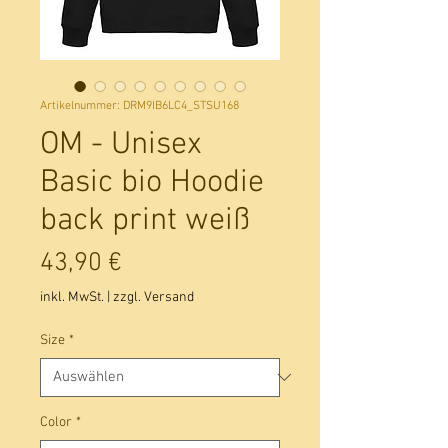
Artikelnummer: DRM9IB6LC4_STSU168
OM - Unisex
Basic bio Hoodie
back print weiß
Preis
43,90 €
inkl. MwSt.
|
zzgl. Versand
Size
*
Color
*