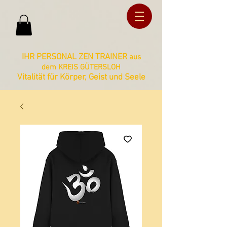
ud36ucxg5c2z727kbnt8zq2ua092lz
ud36ucxg5c2z727kbnt8zq2ua092lz
IHR PERSONAL ZEN TRAINER
aus
dem KREIS GÜTERSLOH
Vitalität für Körper, Geist und Seele