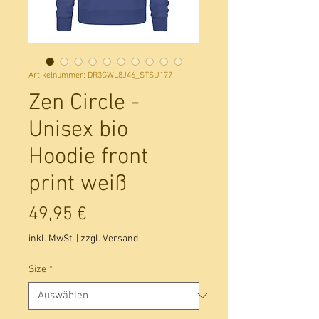
Artikelnummer: DR3GWL8J46_STSU177
Zen Circle -
Unisex bio
Hoodie front
print weiß
Preis
49,95 €
inkl. MwSt.
|
zzgl. Versand
Size
*