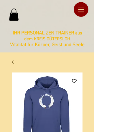
ud36ucxg5c2z727kbnt8zq2ua092lz
ud36ucxg5c2z727kbnt8zq2ua092lz
IHR PERSONAL ZEN TRAINER
aus
dem KREIS GÜTERSLOH
Vitalität für Körper, Geist und Seele