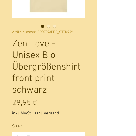
Artikelnummer: DROZ393REF_STTU959
Zen Love -
Unisex Bio
Übergrößenshirt
front print
schwarz
Preis
29,95 €
inkl. MwSt.
|
zzgl. Versand
Size
*