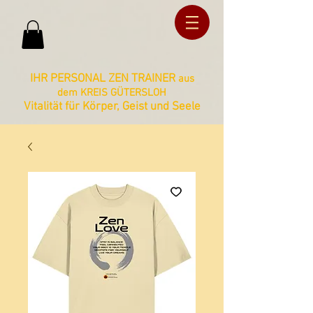
ud36ucxg5c2z727kbnt8zq2ua092lz
ud36ucxg5c2z727kbnt8zq2ua092lz
IHR PERSONAL ZEN TRAINER
aus
dem KREIS GÜTERSLOH
Vitalität für Körper, Geist und Seele