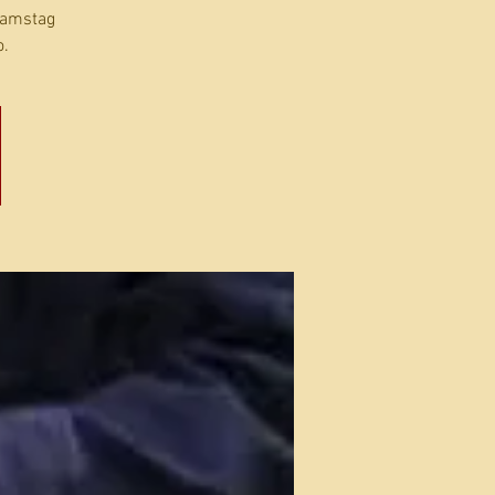
Samstag
o.