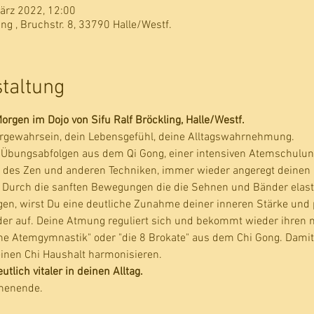
März 2022, 12:00
ing , Bruchstr. 8, 33790 Halle/Westf.
staltung
rgen im Dojo von Sifu Ralf Bröckling, Halle/Westf.
rgewahrsein, dein Lebensgefühl, deine Alltagswahrnehmung. 
 Übungsabfolgen aus dem Qi Gong, einer intensiven Atemschulung,
e des Zen und anderen Techniken, immer wieder angeregt deinen 
. Durch die sanften Bewegungen die die Sehnen und Bänder elas
egen, wirst Du eine deutliche Zunahme deiner inneren Stärke und 
eder auf. Deine Atmung reguliert sich und bekommt wieder ihren 
sche Atemgymnastik" oder "die 8 Brokate" aus dem Chi Gong. Dami
inen Chi Haushalt harmonisieren.
lich vitaler in deinen Alltag.
chenende.