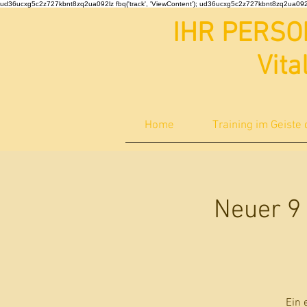
ud36ucxg5c2z727kbnt8zq2ua092lz fbq('track', 'ViewContent');
ud36ucxg5c2z727kbnt8zq2ua092
IHR PERSO
Vita
Home
Training im Geiste
Neuer 9 
Ein 