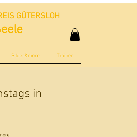
REIS GÜTERSLOH
Seele
Bilder&more
Trainer
mstags in
nnere