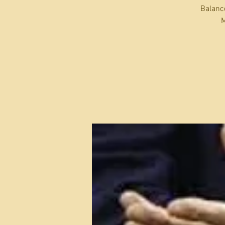
Balanc
M