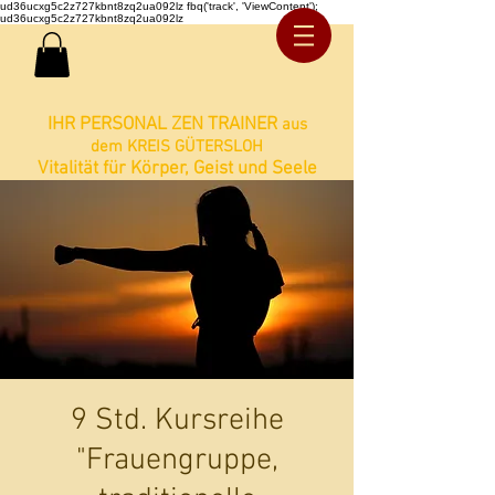
ud36ucxg5c2z727kbnt8zq2ua092lz fbq('track', 'ViewContent');
ud36ucxg5c2z727kbnt8zq2ua092lz
IHR PERSONAL ZEN TRAINER
aus
dem KREIS GÜTERSLOH
Vitalität für Körper, Geist und Seele
9 Std. Kursreihe
"Frauengruppe,