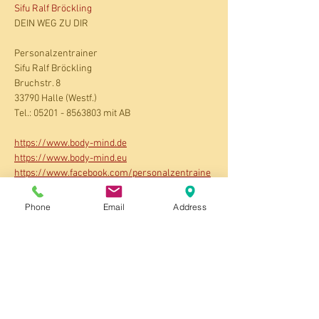
Sifu Ralf Bröckling
DEIN WEG ZU DIR
Personalzentrainer
Sifu Ralf Bröckling
Bruchstr. 8
33790 Halle (Westf.)
Tel.: 05201 - 8563803 mit AB
https://www.body-mind.de
https://www.body-mind.eu
https://www.facebook.com/personalzentraine
r
https://www.instagram.com/personalzentrain
Phone
Email
Address
er
https://facebook.com/SifuSoundBox
https://www.youtube.com/@personalzentrain
er
https://www.tiktok.com/@personalzentrainer
Auf meiner Seite 
Seminare/Kurse
 findest du 