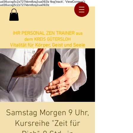
ud36ucxg5c2z727kbnt8zq2ua092lz fbq('track', 'ViewContent');
ud36ucxg5c2z727kbnt8zq2ua092lz
IHR PERSONAL ZEN TRAINER
aus
dem KREIS GÜTERSLOH
Vitalität für Körper, Geist und Seele
Samstag Morgen 9 Uhr,
Kursreihe "Zeit für