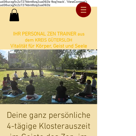
ud36ucxg5c2z727kbnt8zq2ua092lz fbq('track', 'ViewContent');
ud36ucxg5c2z727kbnt8zq2ua092lz
IHR PERSONAL ZEN TRAINER
aus
dem KREIS GÜTERSLOH
Vitalität für Körper, Geist und Seele
Deine ganz persönliche
4-tägige Klosterauszeit