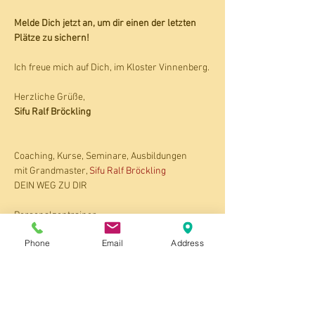
Melde Dich jetzt an, um dir einen der letzten 
Plätze zu sichern!
Ich freue mich auf Dich, im Kloster Vinnenberg.
Herzliche Grüße,
Sifu Ralf Bröckling
Coaching, Kurse, Seminare, Ausbildungen 
mit Grandmaster, 
Sifu Ralf Bröckling
DEIN WEG ZU DIR
Personalzentrainer
Ralf Bröckling
Phone
Email
Address
Bruchstr. 8
33790 Halle (Westf.)
Tel.: 05201 - 8563803 mit AB
https://www.
body-mind.
de