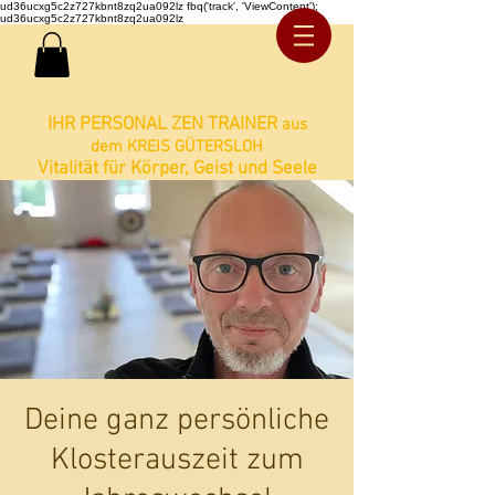
ud36ucxg5c2z727kbnt8zq2ua092lz fbq('track', 'ViewContent');
ud36ucxg5c2z727kbnt8zq2ua092lz
IHR PERSONAL ZEN TRAINER
aus
dem KREIS GÜTERSLOH
Vitalität für Körper, Geist und Seele
Deine ganz persönliche
Klosterauszeit zum