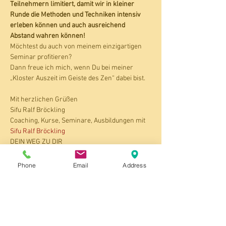
Teilnehmern limitiert, damit wir in kleiner 
Runde die Methoden und Techniken intensiv 
erleben können und auch ausreichend 
Abstand wahren können!
Möchtest du auch von meinem einzigartigen 
Seminar profitieren?
Dann freue ich mich, wenn Du bei meiner 
„Kloster Auszeit im Geiste des Zen“ dabei bist.
Mit herzlichen Grüßen
Sifu Ralf Bröckling
Coaching, Kurse, Seminare, Ausbildungen mit 
Sifu Ralf Bröckling
DEIN WEG ZU DIR
Personalzentrainer
Ralf Bröckling
Phone
Email
Address
Bruchstr. 8
33790 Halle (Westf.)
Tel.: 05201 - 8563803 mit AB
https://www.
body-mind.
de
https://www.
body-mind.eu