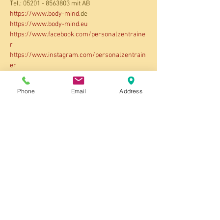
Tel.: 05201 - 8563803 mit AB
https://www.
body-mind.
de
https://www.
body-mind.eu
https://www.facebook.com/personalzentraine
r
https://www.instagram.com/personalzentrain
er
Auf meiner Seite 
Seminare/Kurse
 findest du 
Phone
Email
Address
ganz unten, den ausführlichen Flyer "Kloster 
Seminare" zum download.
Klicke jetzt auf den Button um dich 
anzumelden.