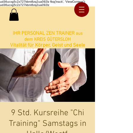
ud36ucxg5c2z727kbnt8zq2ua092lz fbq('track', 'ViewContent');
ud36ucxg5c2z727kbnt8zq2ua092lz
IHR PERSONAL ZEN TRAINER
aus
dem KREIS GÜTERSLOH
Vitalität für Körper, Geist und Seele
9 Std. Kursreihe "Chi
Training" Samstags in