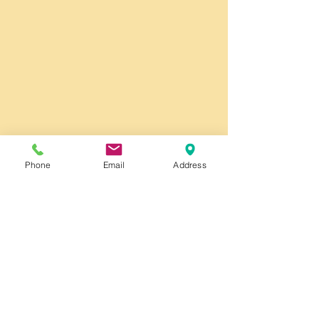
Phone
Email
Address
⬇️ Shop Produkte ⬇️