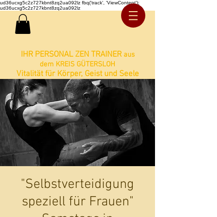
ud36ucxg5c2z727kbnt8zq2ua092lz fbq('track', 'ViewContent');
ud36ucxg5c2z727kbnt8zq2ua092lz
IHR PERSONAL ZEN TRAINER
aus
dem KREIS GÜTERSLOH
Vitalität für Körper, Geist und Seele
"Selbstverteidigung
speziell für Frauen"