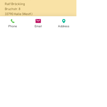
Ralf Bröckling
Bruchstr. 8
33790 Halle (Westf.)
Tel.: 05201 - 8563803 mit AB
de
https://www.
body-mind.
Phone
Email
Address
https://www.
body-mind.eu
https://www.facebook.com/personalzentraine
r
https://www.instagram.com/personalzentrain
er
Auf meiner Seite 
 findest du ganz unten, den 
ausführlichen Flyer "Kloster Seminare" zum 
download.
Seminare/Kurse
Klicke jetzt auf den Button um dich 
anzumelden.