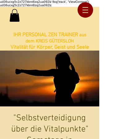
ud36ucxg5c2z727kbnt8zq2ua092lz fbq('track', 'ViewContent');
ud36ucxg5c2z727kbnt8zq2ua092lz
IHR PERSONAL ZEN TRAINER
aus
dem KREIS GÜTERSLOH
Vitalität für Körper, Geist und Seele
"Selbstverteidigung
über die Vitalpunkte"