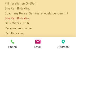
Mit herzlichen Grüßen
Sifu Ralf Bröckling
Coaching, Kurse, Seminare, Ausbildungen mit 
Sifu Ralf Bröckling
DEIN WEG ZU DIR
Personalzentrainer
Ralf Bröckling
Bruchstr. 8
33790 Halle (Westf.)
Phone
Email
Address
Tel.: 05201 - 8563803 mit AB
https://www.
body-mind.
de
https://www.
body-mind.eu
https://www.facebook.com/personalzentraine
r
https://www.instagram.com/personalzentrain
er
Auf meiner Seite 
Seminare/Kurse
 findest du 
ganz unten, den ausführlichen Flyer "Kloster 
Seminare" zum download.
Klicke jetzt auf den Button um dich 