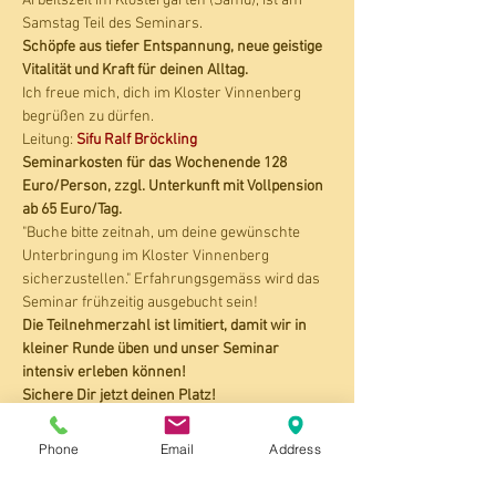
Arbeitszeit im Klostergarten (Samu), ist am 
Samstag Teil des Seminars.
Schöpfe aus tiefer Entspannung, neue geistige 
Vitalität und Kraft für deinen Alltag.
Ich freue mich, dich im Kloster Vinnenberg 
begrüßen zu dürfen.
Leitung: 
Sifu Ralf Bröckling
Seminarkosten für das Wochenende 128 
Euro/Person, zzgl. Unterkunft mit Vollpension 
ab 65 Euro/Tag. 
"Buche bitte zeitnah, um deine gewünschte 
Unterbringung im Kloster Vinnenberg 
sicherzustellen." Erfahrungsgemäss wird das 
Seminar frühzeitig ausgebucht sein!
Die Teilnehmerzahl ist limitiert, damit wir in 
kleiner Runde üben und unser Seminar 
intensiv erleben können!
Sichere Dir jetzt deinen Platz!
Suche die Stille auf und nimm dir die Zeit und 
Phone
Email
Address
den Raum, um in deine eigenen Träume und 
Ziele hineinzuwachsen. (aus dem Zen-