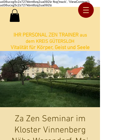
ud36ucxg5c2z727kbnt8zq2ua092lz fbq('track', 'ViewContent');
ud36ucxg5c2z727kbnt8zq2ua092lz
IHR PERSONAL ZEN TRAINER
aus
dem KREIS GÜTERSLOH
Vitalität für Körper, Geist und Seele
Za Zen Seminar im
Kloster Vinnenberg