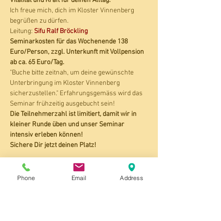
Vitalität und Kraft für deinen Alltag.
Ich freue mich, dich im Kloster Vinnenberg 
begrüßen zu dürfen.
Leitung: 
Sifu Ralf Bröckling
Seminarkosten für das Wochenende 138 
Euro/Person, zzgl. Unterkunft mit Vollpension 
ab ca. 65 Euro/Tag. 
"Buche bitte zeitnah, um deine gewünschte 
Unterbringung im Kloster Vinnenberg 
sicherzustellen." Erfahrungsgemäss wird das 
Seminar frühzeitig ausgebucht sein!
Die Teilnehmerzahl ist limitiert, damit wir in 
kleiner Runde üben und unser Seminar 
intensiv erleben können!
Sichere Dir jetzt deinen Platz!
Suche die Stille auf und nimm dir die Zeit und 
den Raum, um in deine eigenen Träume und 
Phone
Email
Address
Ziele hineinzuwachsen. (aus dem Zen-
Buddhismus)
Auf meiner Seite 
Seminare/Kurse
 findest du 
ganz unten, den ausführlichen Flyer "Kloster 