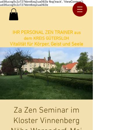
ud36ucxg5c2z727kbnt8zq2ua092lz fbq('track', 'ViewContent');
ud36ucxg5c2z727kbnt8zq2ua092lz
IHR PERSONAL ZEN TRAINER
aus
dem KREIS GÜTERSLOH
Vitalität für Körper, Geist und Seele
Za Zen Seminar im
Kloster Vinnenberg