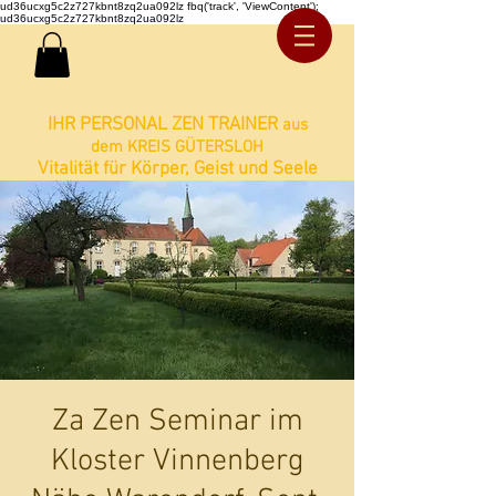
ud36ucxg5c2z727kbnt8zq2ua092lz fbq('track', 'ViewContent');
ud36ucxg5c2z727kbnt8zq2ua092lz
IHR PERSONAL ZEN TRAINER
aus
dem KREIS GÜTERSLOH
Vitalität für Körper, Geist und Seele
Za Zen Seminar im
Kloster Vinnenberg