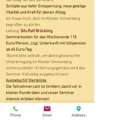
Samstag Teil des Seminars.
Schöpfe aus tiefer Entspannung, neue geistige 
Vitalität und Kraft für deinen Alltag.
Ich freue mich, dich im Kloster Vinnenberg 
begrüßen zu dürfen.
Leitung: 
Sifu Ralf Bröckling
Seminarkosten für das Wochenende 118 
Euro/Person, zzgl. Unterkunft mit Vollpension 
ab 65 Euro/Tag. 
"Buche bitte zeitnah, um deine gewünschte 
Unterbringung im Kloster Vinnenberg 
sicherzustellen." Erfahrungsgemäss wird das 
Seminar frühzeitig ausgebucht sein!
Ausgebucht! Warteliste.
Die Teilnehmerzahl ist limitiert, damit wir in 
kleiner Runde üben und unser Seminar 
intensiv erleben können!
Suche die Stille auf und nimm dir die Zeit und 
Phone
Email
Address
den Raum, um in deine eigenen Träume und 
Ziele hineinzuwachsen. (aus dem Zen-
Buddhismus)