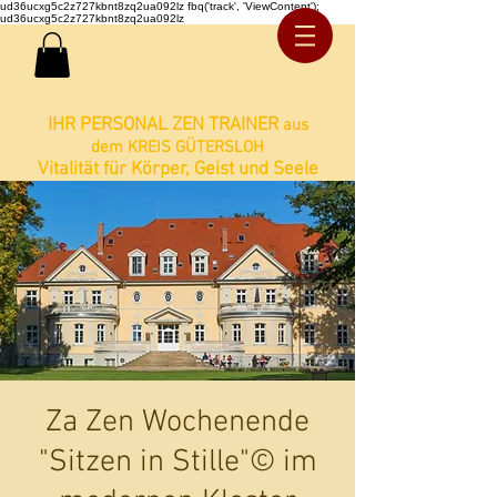
ud36ucxg5c2z727kbnt8zq2ua092lz fbq('track', 'ViewContent');
ud36ucxg5c2z727kbnt8zq2ua092lz
IHR PERSONAL ZEN TRAINER
aus
dem KREIS GÜTERSLOH
Vitalität für Körper, Geist und Seele
Za Zen Wochenende
"Sitzen in Stille"© im