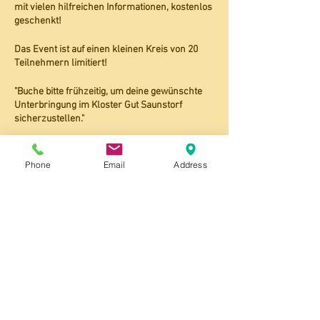
mit vielen hilfreichen Informationen, kostenlos
geschenkt!
Das Event ist auf einen kleinen Kreis von 20
Teilnehmern limitiert!
"Buche bitte frühzeitig, um deine gewünschte
Unterbringung im Kloster Gut Saunstorf
sicherzustellen."
Auf meiner Seite
Seminare/Kurse
findest du
ganz unten, den ausführlichen Flyer "Kloster
Phone
Email
Address
Seminare 2019" zum download.
Klicke jetzt auf den Button um dich
anzumelden.