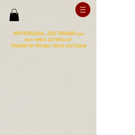
ud36ucxg5c2z727kbnt8zq2ua092lz
ud36ucxg5c2z727kbnt8zq2ua092lz
IHR PERSONAL ZEN TRAINER
aus
dem KREIS GÜTERSLOH
Vitalität für Körper, Geist und Seele