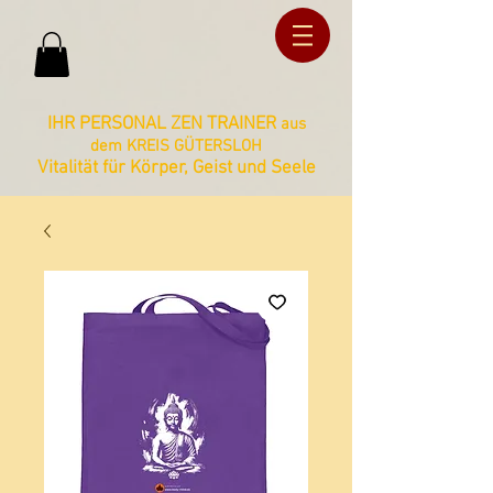
ud36ucxg5c2z727kbnt8zq2ua092lz
ud36ucxg5c2z727kbnt8zq2ua092lz
IHR PERSONAL ZEN TRAINER
aus
dem KREIS GÜTERSLOH
Vitalität für Körper, Geist und Seele