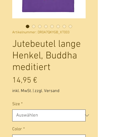
Artikelnummer: DR0A7QKYGB_XT003
Jutebeutel lange
Henkel, Buddha
meditiert
Preis
14,95 €
inkl. MwSt.
|
zzgl. Versand
Size
*
Color
*