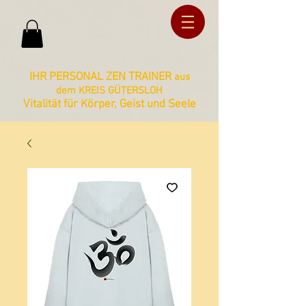
ud36ucxg5c2z727kbnt8zq2ua092lz
ud36ucxg5c2z727kbnt8zq2ua092lz
IHR PERSONAL ZEN TRAINER
aus
dem KREIS GÜTERSLOH
Vitalität für Körper, Geist und Seele