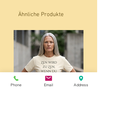
Ähnliche Produkte
Phone
Email
Address
Zen wird zu Zen, Unisex,
schweres Baumwoll-T-Shirt,
front print
Preis
25,95 €