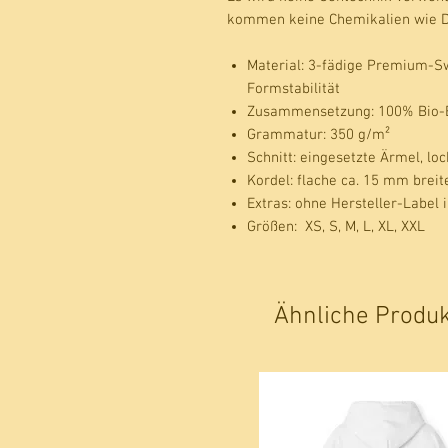
kommen keine Chemikalien wie Dü
Material:
3-fädige Premium-Swe
Formstabilität
Zusammensetzung:
100% Bio-
Grammatur:
350 g/m²
Schnitt: eingesetzte Ärmel, loc
Kordel:
flache ca. 15 mm breit
Extras:
ohne Hersteller-Label
Größen:
XS, S, M, L, XL, XXL
Ähnliche Produ