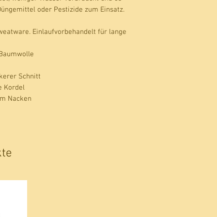
ngemittel oder Pestizide zum Einsatz.
atware. Einlaufvorbehandelt für lange
Baumwolle
kerer Schnitt
e Kordel
 im Nacken
kte