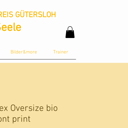
REIS GÜTERSLOH
Seele
Bilder&more
Trainer
ex Oversize bio
nt print