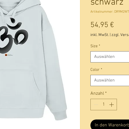
schwarz
Artikelnummer: DR9M2W
Prei
54,95 €
inkl. MwSt.
|
zzgl. Ver
Size
*
Auswählen
Color
*
Auswählen
Anzahl
*
In den Warenkor