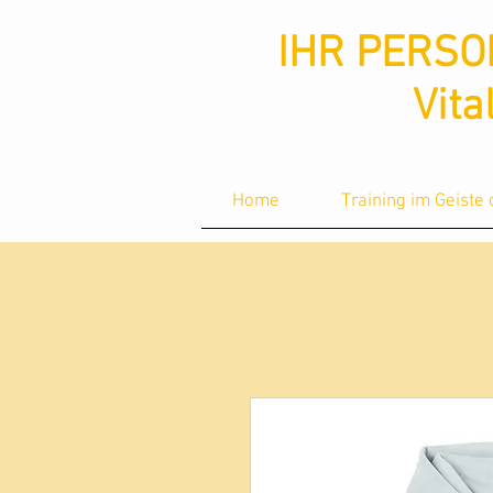
ud36ucxg5c2z727kbnt8zq2ua092lz
ud36ucxg5c2z727kbnt8zq2ua092lz
IHR PERSO
Vita
Home
Training im Geiste