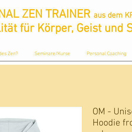
NAL ZEN TRAINER
aus dem K
lität für Körper, Geist und 
 des Zen?
Seminare/Kurse
Personal Coaching
OM - Unis
Hoodie fro