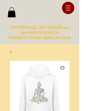
ud36ucxg5c2z727kbnt8zq2ua092lz
ud36ucxg5c2z727kbnt8zq2ua092lz
IHR PERSONAL ZEN TRAINER
aus
dem KREIS GÜTERSLOH
Vitalität für Körper, Geist und Seele