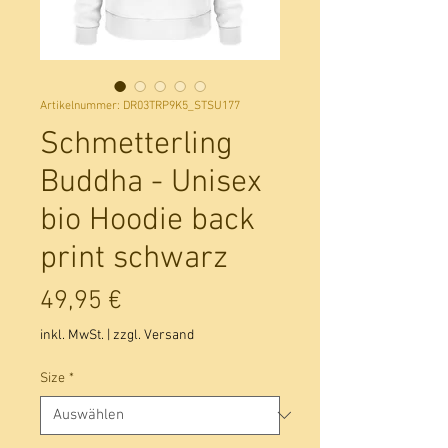
Artikelnummer: DR03TRP9K5_STSU177
Schmetterling
Buddha - Unisex
bio Hoodie back
print schwarz
Preis
49,95 €
inkl. MwSt.
|
zzgl. Versand
Size
*