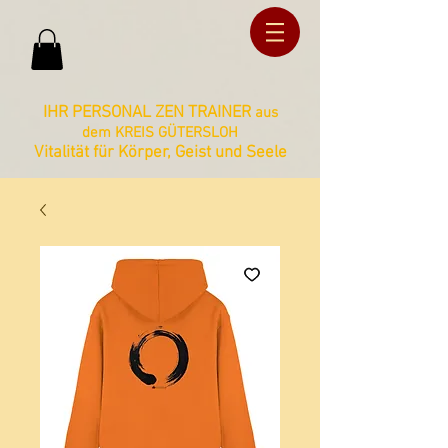
ud36ucxg5c2z727kbnt8zq2ua092lz
ud36ucxg5c2z727kbnt8zq2ua092lz
IHR PERSONAL ZEN TRAINER
aus
dem KREIS GÜTERSLOH
Vitalität für Körper, Geist und Seele