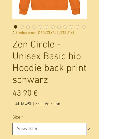
Artikelnummer: DRGVZ8YPJ2_STSU168
Zen Circle -
Unisex Basic bio
Hoodie back print
schwarz
Preis
43,90 €
inkl. MwSt.
|
zzgl. Versand
Size
*