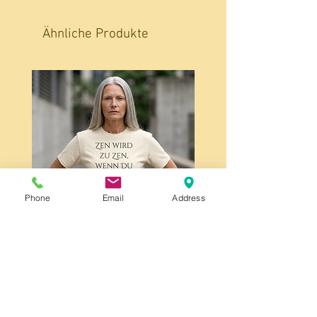
Ähnliche Produkte
Phone
Email
Address
Zen wird zu Zen, Unisex,
schweres Baumwoll-T-Shirt,
front print
Preis
25,95 €