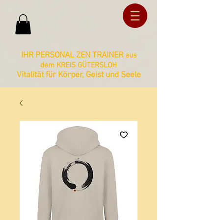
ud36ucxg5c2z727kbnt8zq2ua092lz
ud36ucxg5c2z727kbnt8zq2ua092lz
IHR PERSONAL ZEN TRAINER
aus
dem KREIS GÜTERSLOH
Vitalität für Körper, Geist und Seele