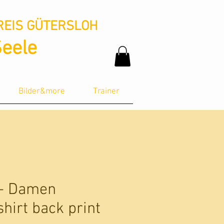
REIS GÜTERSLOH
Seele
Bilder&more
Trainer
 - Damen
irt back print