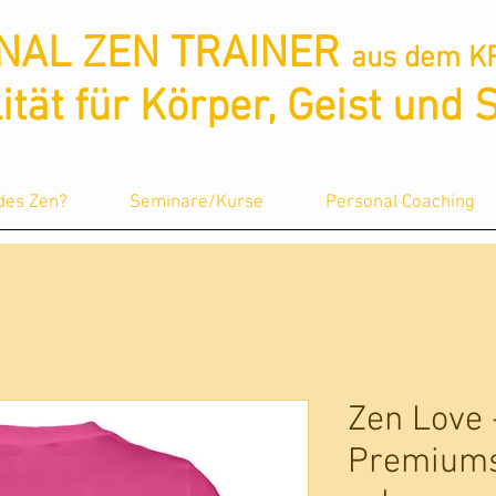
NAL ZEN TRAINER
aus dem K
lität für Körper, Geist und 
 des Zen?
Seminare/Kurse
Personal Coaching
Zen Love
Premiumsh