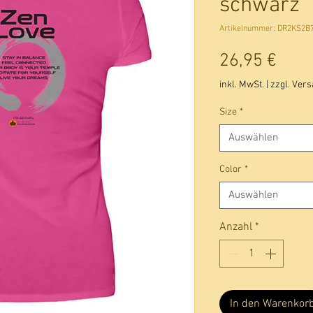
schwarz
Artikelnummer: DR2KS2B
Prei
26,95 €
inkl. MwSt.
|
zzgl. Ver
Size
*
Auswählen
Color
*
Auswählen
Anzahl
*
In den Warenkor