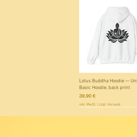
Schnellansicht
Lotus Buddha Hoodie — Un
Basic Hoodie, back print
Preis
39,90 €
inkl. MwSt.
|
zzgl. Versand