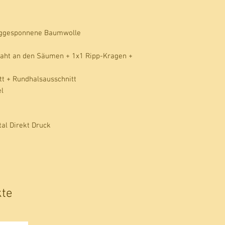
ggesponnene Baumwolle
aht an den Säumen + 1x1 Ripp-Kragen +
itt + Rundhalsausschnitt
l
tal Direkt Druck
kte