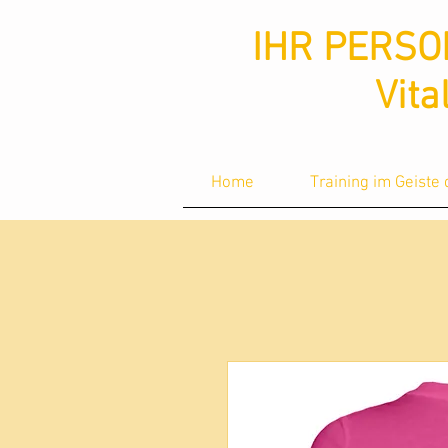
ud36ucxg5c2z727kbnt8zq2ua092lz
ud36ucxg5c2z727kbnt8zq2ua092lz
IHR PERSO
Vita
Home
Training im Geiste