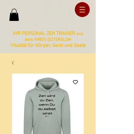
ud36ucxg5c2z727kbnt8zq2ua092lz
ud36ucxg5c2z727kbnt8zq2ua092lz
IHR PERSONAL ZEN TRAINER
aus
dem KREIS GÜTERSLOH
Vitalität für Körper, Geist und Seele