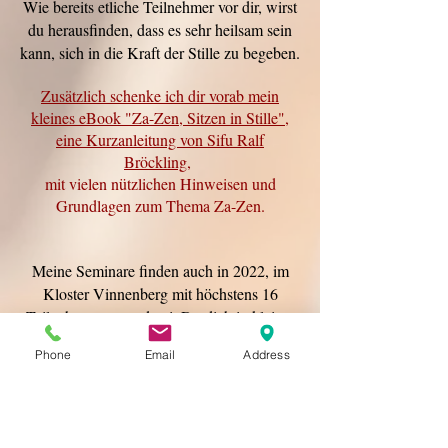
Wie bereits etliche Teilnehmer vor dir, wirst
du herausfinden, dass es sehr heilsam sein
kann, sich in die Kraft der Stille zu begeben.
Zusätzlich schenke ich dir vorab mein
kleines eBook "Za-Zen, Sitzen in Stille",
eine Kurzanleitung von Sifu Ralf
Bröckling,
mit vielen nützlichen Hinweisen und
Grundlagen zum Thema Za-Zen.
Meine Seminare finden auch in 2022, im
Kloster Vinnenberg mit höchstens 16
Teilnehmern statt, damit Du dich in kleiner
Runde intensiv erleben kannst.
Phone
Email
Address
"Buche bitte zeitnah, um deine gewünschte
Unterbringung im Kloster sicherzustellen."
Meine Seminare sind in der Regel frühzeitig