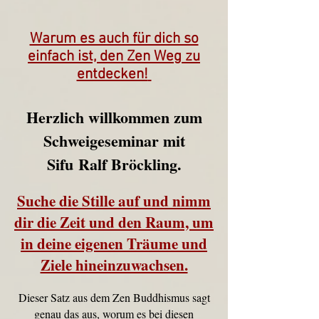
ud36ucxg5c2z727kbnt8zq2ua092lz
ud36ucxg5c2z727kbnt8zq2ua092lz
Warum es auch für dich so
einfach ist, den Zen Weg zu
entdecken!
Herzlich willkommen zum
Schweigeseminar mit
Sifu
Ralf Bröckling
.
Suche die Stille auf und nimm
dir die Zeit und den Raum, um
in deine eigenen Träume und
Ziele hineinzuwachsen.
Dieser Satz aus dem Zen Buddhismus sagt
genau das aus, worum es bei diesen