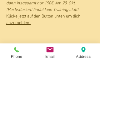
dann insgesamt nur 190€. Am 20. Okt. 
(Herbstferien) findet kein Training statt! 
Klicke jetzt auf den Button unten um dich 
anzumelden!
Phone
Email
Address
⬇️ Shop Produkte ⬇️