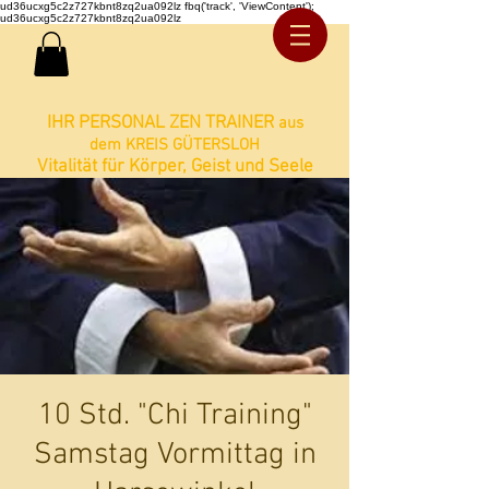
ud36ucxg5c2z727kbnt8zq2ua092lz fbq('track', 'ViewContent');
ud36ucxg5c2z727kbnt8zq2ua092lz
IHR PERSONAL ZEN TRAINER
aus
dem KREIS GÜTERSLOH
Vitalität für Körper, Geist und Seele
10 Std. "Chi Training"
Samstag Vormittag in