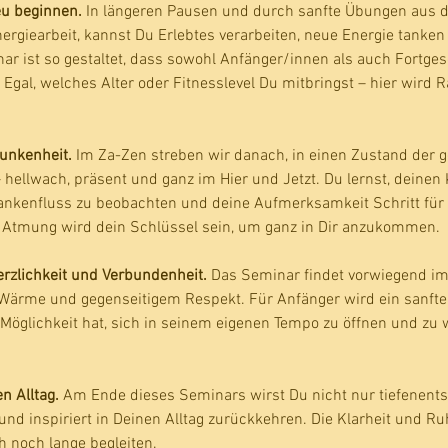
eu beginnen. 
In längeren Pausen und durch sanfte Übungen aus d
giearbeit, kannst Du Erlebtes verarbeiten, neue Energie tanken
r ist so gestaltet, dass sowohl Anfänger/innen als auch Fortges
Egal, welches Alter oder Fitnesslevel Du mitbringst – hier wird 
unkenheit. 
Im Za-Zen streben wir danach, in einen Zustand der 
 hellwach, präsent und ganz im Hier und Jetzt. Du lernst, deine
kenfluss zu beobachten und deine Aufmerksamkeit Schritt für 
ge Atmung wird dein Schlüssel sein, um ganz in Dir anzukommen.
Herzlichkeit und Verbundenheit. 
Das Seminar findet vorwiegend im 
Wärme und gegenseitigem Respekt. Für Anfänger wird ein sanfter 
 Möglichkeit hat, sich in seinem eigenen Tempo zu öffnen und zu 
n Alltag. 
Am Ende dieses Seminars wirst Du nicht nur tiefenentsp
und inspiriert in Deinen Alltag zurückkehren. Die Klarheit und Ruh
h noch lange begleiten.