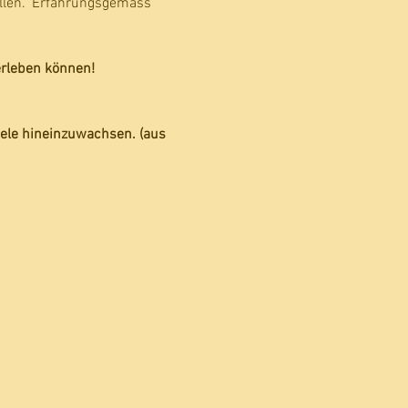
llen." Erfahrungsgemäss 
erleben können!
ele hineinzuwachsen. (aus 