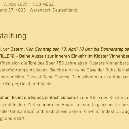
 17. Apr. 2025, 15:30 MESZ
rang 37, 48231 Warendorf, Deutschland
staltung
 vor Ostern. V
on Sonntag den 13. April 18 Uhr, bis Donnerstag de
ILLE"© – Deine Auszeit zur inneren Einkehr im Kloster Vinnenber
ffnen sich die Tore des über 750 Jahre alten Klosters Vinnenberg,
elbsterfahrung einzuladen. Tauche ein in eine Oase der Ruhe, ferna
nneren Mitte. Dies ist Deine Chance, Dich selbst neu zu entdecken
n Körper, Geist und Seele.
ion. Es ist die Kunst, einfach zu sein. 
In der Stille des Klosters 
Weg mit festem Ziel, sondern ein Raum, in dem Du ganz bei Dir a
tille" (Shikantaza) und meditatives Gehen (Kin-hin) findest Du Zug
ägt und nährt.