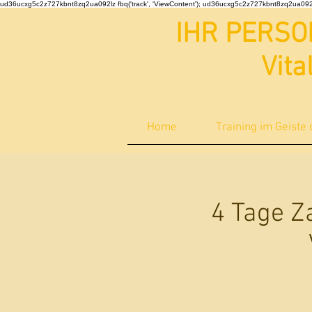
ud36ucxg5c2z727kbnt8zq2ua092lz fbq('track', 'ViewContent');
ud36ucxg5c2z727kbnt8zq2ua092
IHR PERSO
Vita
Home
Training im Geiste
4 Tage Z