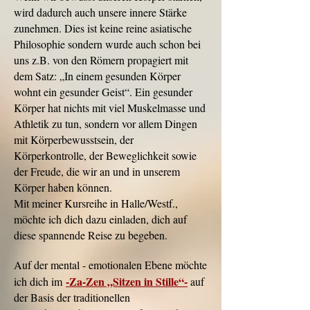
wird dadurch auch unsere innere Stärke
zunehmen. Dies ist keine reine asiatische
Philosophie sondern wurde auch schon bei
uns z.B. von den Römern propagiert mit
dem Satz: „In einem gesunden Körper
wohnt ein gesunder Geist“. Ein gesunder
Körper hat nichts mit viel Muskelmasse und
Athletik zu tun, sondern vor allem Dingen
mit Körperbewusstsein, der
Körperkontrolle, der Beweglichkeit sowie
der Freude, die wir an und in unserem
Körper haben können.
Mit meiner Kursreihe in Halle/Westf.,
möchte ich dich dazu einladen, dich auf
diese spannende Reise zu begeben.
Auf der mental - emotionalen Ebene möchte
-Za-Zen „Sitzen in Stille“-
ich dich im
auf
der Basis der traditionellen