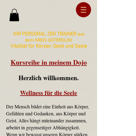
ud36ucxg5c2z727kbnt8zq2ua092lz
ud36ucxg5c2z727kbnt8zq2ua092lz
IHR PERSONAL ZEN TRAINER
aus
dem KREIS GÜTERSLOH
Vitalität für Körper, Geist und Seele
Kursreihe in meinem Dojo
Herzlich willkommen.
Wellness für die Seele
Der Mensch bildet eine Einheit aus Körper,
Gefühlen und Gedanken, aus Körper und
Geist. Alles hängt miteinander zusammen,
arbeitet in gegenseitiger Abhängigkeit.
Wenn wir bewusst unseren Körper stärken,