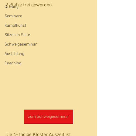
2 Plätze frei geworden. 
Qi Gong
Seminare
Kampfkunst
Sitzen in Stille
Schweigeseminar
Ausbildung
Coaching
zum Schweigeseminar
Die 4- tägige Kloster Auszeit ist 