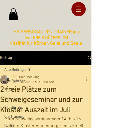
ud36ucxg5c2z727kbnt8zq2ua092lz
ud36ucxg5c2z727kbnt8zq2ua092lz
IHR PERSONAL ZEN TRAINER
aus
dem KREIS GÜTERSLOH
Vitalität für Körper, Geist und Seele
Beitrag
Alle Beiträge
Sifu Ralf Bröckling
Alle Beiträge
20. Juni 2023
1 Min. Lesezeit
2 freie Plätze zum
Za-Zen
Schweigeseminar und zur
Selbstverteidigung
Richtig atmen
Kloster Auszeit im Juli
Chi Training
Zum Schweigeseminar vom 14. bis 16. 
Kurse
Juli, im Kloster Vinnenberg, sind aktuell 