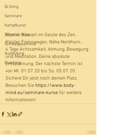
Qi Gong
Seminare
Kampfkunst
Kloster Auszeit im Geiste des Zen. 
Sitzen in Stille
Kloster Frenswegen, Nähe Nordhorn.
Schweigeseminar
4 Tage Achtsamkeit, Atmung, Bewegung 
Ausbildung
und Meditation. Deine absolute 
Coaching
Entspannung. Der nächste Termin ist 
von Mi. 01.07.20 bis So. 05.07.20.
Sichere Dir jetzt noch deinen Platz. 
Besuchen Sie 
https://www.body-
mind.eu/seminare-kurse
 für weitere 
Informationen!