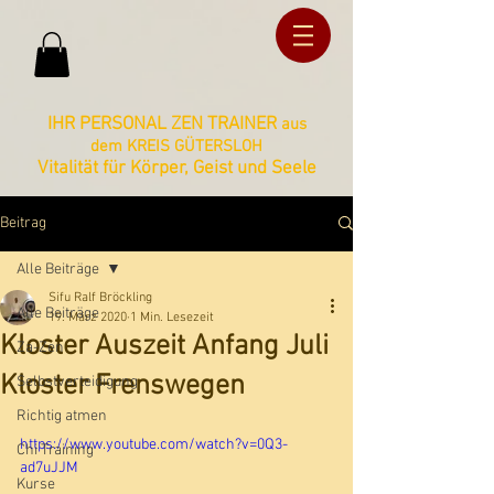
ud36ucxg5c2z727kbnt8zq2ua092lz
ud36ucxg5c2z727kbnt8zq2ua092lz
IHR PERSONAL ZEN TRAINER
aus
dem KREIS GÜTERSLOH
Vitalität für Körper, Geist und Seele
Beitrag
Alle Beiträge
Sifu Ralf Bröckling
Alle Beiträge
19. März 2020
1 Min. Lesezeit
Kloster Auszeit Anfang Juli
Za-Zen
Kloster Frenswegen
Selbstverteidigung
Richtig atmen
https://www.youtube.com/watch?v=0Q3-
Chi Training
ad7uJJM
Kurse