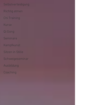
Selbstverteidigung
Richtig atmen
Chi Training
Kurse
Qi Gong
Seminare
Kampfkunst
Sitzen in Stille
Schweigeseminar
Ausbildung
Coaching