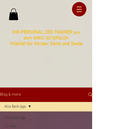
ud36ucxg5c2z727kbnt8zq2ua092lz
ud36ucxg5c2z727kbnt8zq2ua092lz
IHR PERSONAL ZEN TRAINER
aus
dem KREIS GÜTERSLOH
Vitalität für Körper, Geist und Seele
Blog & more
Alle Beiträge
Alle Beiträge
Za-Zen